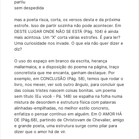
partiu
sem despedida
mas a poeta risca, corta, os versos desta e da próxima
estrofe. Isso de partir sozinha não pode acontecer. Em
DESTE LUGAR ONDE NÃO SE ESTÁ (Pág. 104) é ainda
mais acintosa. Um “X” corta várias estrofes. É para ler?
Uma curiosidade nos invade. O que ela não quer dizer e
diz?
O uso do espaço em branco da escrita, herança
mallarmaica, e a disposição do poema na página, traço
concretista que me encanta, ganham destaque. Por
exemplo, em CONCLUSÃO (Pág. 58), temos que rodar o
livro, nos mexer, ver sob outro ângulo, para concluir que
das coisas tristes nascem coisas bonitas. um poema
sem título (Eu você - Pá. 148) se espalha na folha numa
mistura de desordem e estrutura física com palavras
alinhadas-empilhadas, no melhor estilo concreto,
enfatiza o pensar contínuo em alguém. Em O AMOR HÁ
DE (Pág.68), partindo de Christovam de Chevalier, amigo
e grande poeta, uma estrutura surge como pilar para
dizer que o amor há de vir.