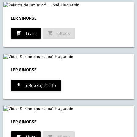
LER SINOPSE
shopping_cart
shopping_cart
Livro
eBook
LER SINOPSE
file_download
eBook gratuito
LER SINOPSE