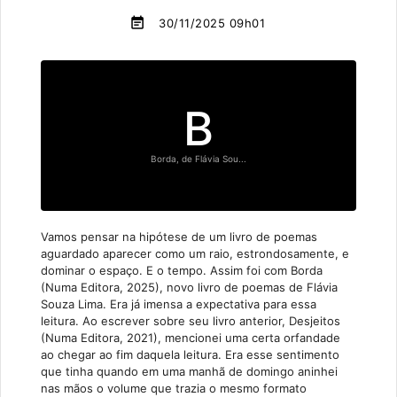
event_note
30/11/2025 09h01
B
Borda, de Flávia Sou...
Vamos pensar na hipótese de um livro de poemas
aguardado aparecer como um raio, estrondosamente, e
dominar o espaço. E o tempo. Assim foi com Borda
(Numa Editora, 2025), novo livro de poemas de Flávia
Souza Lima. Era já imensa a expectativa para essa
leitura. Ao escrever sobre seu livro anterior, Desjeitos
(Numa Editora, 2021), mencionei uma certa orfandade
ao chegar ao fim daquela leitura. Era esse sentimento
que tinha quando em uma manhã de domingo aninhei
nas mãos o volume que trazia o mesmo formato