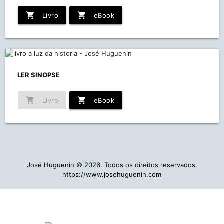
shopping_cart
shopping_cart
Livro
eBook
LER SINOPSE
shopping_cart
shopping_cart
Livro
eBook
José Huguenin © 2026. Todos os direitos reservados.
https://www.josehuguenin.com