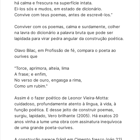
há calma e frescura na superfície intata.
Ei-los sós e mudos, em estado de dicionário.
Convive com teus poemas, antes de escrevê-los.”
Conviver com os poemas, calma e surdamente, colher
na lavra do dicionário a palavra bruta que pode ser
lapidada para virar pedra angular da construção poética.
Olavo Bilac, em Profissão de fé, compara o poeta ao
ourives que
"Torce, aprimora, alteia, lima
A frase; e enfim,
No verso de ouro, engasga a rima,
Como um rubim."
Assim é o fazer poético de Leonor Vieira-Motta:
cuidadoso, profundamente atento à língua, à vida, à
função poética. E desse jeito de construir poemas,
surgiu, lapidado, Vero brilhante (2005). Há exatos 20
anos vinha a lume uma obra com assinatura inequívoca
de uma grande poeta-ourives.
A construção parece frágil em Cimento fresco (pág.22),