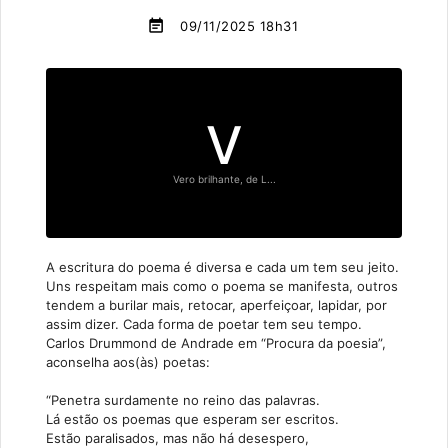
event_note
09/11/2025 18h31
V
Vero brilhante, de L...
A escritura do poema é diversa e cada um tem seu jeito.
Uns respeitam mais como o poema se manifesta, outros
tendem a burilar mais, retocar, aperfeiçoar, lapidar, por
assim dizer. Cada forma de poetar tem seu tempo.
Carlos Drummond de Andrade em “Procura da poesia”,
aconselha aos(às) poetas:
“Penetra surdamente no reino das palavras.
Lá estão os poemas que esperam ser escritos.
Estão paralisados, mas não há desespero,