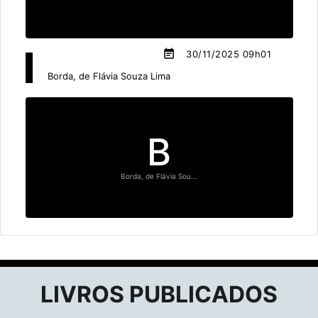
event_note
30/11/2025 09h01
Borda, de Flávia Souza Lima
B
Borda, de Flávia Sou...
LIVROS PUBLICADOS