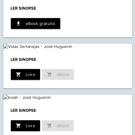
LER SINOPSE
file_download
eBook gratuito
LER SINOPSE
shopping_cart
shopping_cart
Livro
eBook
LER SINOPSE
shopping_cart
shopping_cart
Livro
eBook