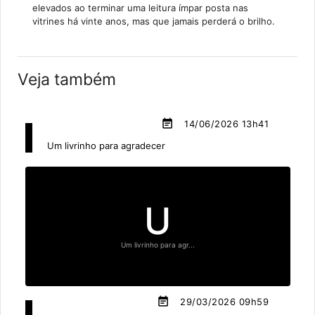
elevados ao terminar uma leitura ímpar posta nas
vitrines há vinte anos, mas que jamais perderá o brilho.
Veja também
event_note
14/06/2026 13h41
Um livrinho para agradecer
U
Um livrinho para agr...
event_note
29/03/2026 09h59