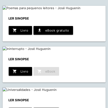
LER SINOPSE
shopping_cart
file_download
Livro
eBook gratuito
LER SINOPSE
shopping_cart
shopping_cart
Livro
eBook
LER SINOPSE